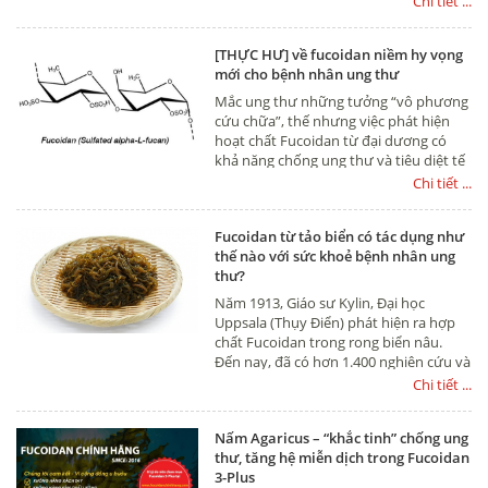
Chi tiết ...
chênh nhau rất nhiều, có loại chỉ hơn 1
triệu cũng có, thậm chí có loại chỉ vài
[THỰC HƯ] về fucoidan niềm hy vọng
trăm ngàn. Vậy điểm khác biệt giữa các
mới cho bệnh nhân ung thư
loại Fucoidan này là gì và thực sự cứ
Fucoidan là có tác dụng hỗ trợ điều trị
Mắc ung thư những tưởng “vô phương
ung thư, tiêu diệt tế bào ung thư hay
cứu chữa”, thế nhưng việc phát hiện
không mời các bạn đọc bài viết sau nhé
hoạt chất Fucoidan từ đại dương có
khả năng chống ung thư và tiêu diệt tế
bào ung thư cực mạnh là tia hy vọng
Chi tiết ...
sống cho hàng ngàn người bệnh ung
thư. Vậy thực hư Fucoidan chữa ung
Fucoidan từ tảo biển có tác dụng như
thư như thế nào, mời bạn đọc cùng tìm
thế nào với sức khoẻ bệnh nhân ung
hiểu qua bài viết sau đây nhé
thư?
Năm 1913, Giáo sư Kylin, Đại học
Uppsala (Thụy Điển) phát hiện ra hợp
chất Fucoidan trong rong biển nâu.
Đến nay, đã có hơn 1.400 nghiên cứu và
báo cáo về hợp chất này, theo tài liệu
Chi tiết ...
tại Thư viện Y khoa Quốc gia Mỹ.
Nấm Agaricus – “khắc tinh” chống ung
thư, tăng hệ miễn dịch trong Fucoidan
3-Plus