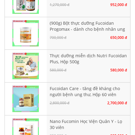
1,270,000 đ
952,000 đ
(900g) Bột thực dưỡng Fucoidan
Progomax - dành cho bệnh nhân ung
thư
700,000 đ
650,000 đ
Thực dưỡng miễn dịch Nutri Fucoidan
Plus, Hộp 500g
580,000 đ
580,000 đ
Fucoidan Care - tăng đề kháng cho
người bệnh ung thư, Hộp 60 viên
nang cứng
2,800,000 đ
2,700,000 đ
Nano Fucomin Học Viện Quân Y - Lọ
30 viên