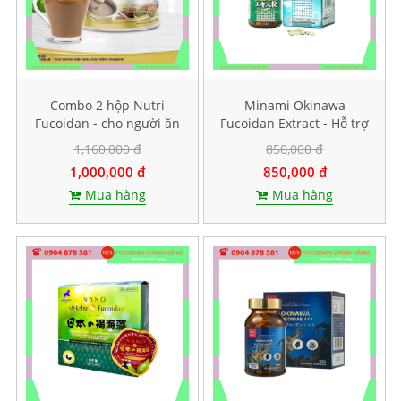
Combo 2 hộp Nutri
Minami Okinawa
Fucoidan - cho người ăn
Fucoidan Extract - Hỗ trợ
kiêng, ăn chay
điều trị ung thư, Lọ 240
1,160,000 đ
850,000 đ
viên
1,000,000 đ
850,000 đ
Mua hàng
Mua hàng