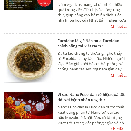
Nấm Agaricus mang lại rất nhiều hiệu
quả trong việc điều trị và chống ung
thư, giúp nâng cao hệ miễn dịch. Các
nhà khoa học của Nhật Bản nghiên cứu
đã thấy được những ưu điểm vượt trội
Chi tiết ...
đó mà các loại nấm khác không có để
kết hợp với Fucoidan trong sản phẩm
Fucoidan là gì? Nên mua Fucoidan
Fucoidan 3-Plus mang lại những kết
chính hãng tại Việt Nam?
quả tốt
Đã từ lâu chúng ta thường nghe thấy
từ Fucoidan, hay tảo nâu. Nhiều người
lấy để ăn giúp bồi bổ cơ thể, phòng và
chống bệnh tật. Những năm gần đây,
Fucoidan dần trở lên phổ biến với hầu
Chi tiết ...
hết mọi người trên khắp các quốc gia
trên thể giới và nó được ụng dụng vào
sản xuất thuốc/thực phẩm chức năng
Vì sao Nano Fucoidan có hiệu quả tốt
giúp phòng, hỗ trợ và điều trị nhiều
đối với bệnh nhân ung thư
bệnh
Nano Fucoidan là Fucoidan được chiết
xuất dạng phân tử Nano từ loại tảo
nâu Mozuku ở Nhật Bản, có tác dụng
vượt trội trong việc phòng ngừa và hỗ
trợ điều trị ung thư hiệu quả.
Chi tiết ...