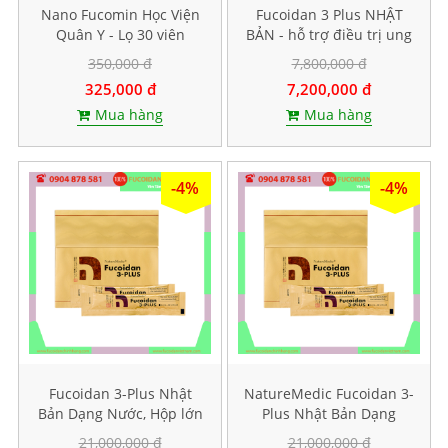
Nano Fucomin Học Viện
Fucoidan 3 Plus NHẬT
Quân Y - Lọ 30 viên
BẢN - hỗ trợ điều trị ung
thư, tăng sức đề kháng
350,000 đ
7,800,000 đ
325,000 đ
7,200,000 đ
Mua hàng
Mua hàng
-4%
-4%
Fucoidan 3-Plus Nhật
NatureMedic Fucoidan 3-
Bản Dạng Nước, Hộp lớn
Plus Nhật Bản Dạng
50 gói
Nước, Hộp lớn 50 gói
21,000,000 đ
21,000,000 đ