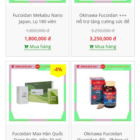
Fucoidan Mekabu Nano
Okinawa Fucoidan +++
Japan, Lọ 180 viên
Hỗ trợ tăng cường sức để
kháng, Hộp 30 viên
1,800,000 đ
3,250,000 đ
1,800,000 đ
3,250,000 đ
Mua hàng
Mua hàng
-4%
Fucoidan Max Hàn Quốc
Okinawa Fucoidan
Dạng Nước, Hộp 30 gói
(Fucoidan đỏ) - Phòng và