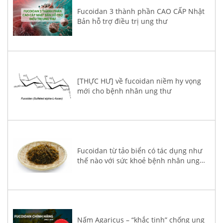
Fucoidan 3 thành phần CAO CẤP Nhật
Bản hỗ trợ điều trị ung thư
[THỰC HƯ] về fucoidan niềm hy vọng
mới cho bệnh nhân ung thư
Fucoidan từ tảo biển có tác dụng như
thế nào với sức khoẻ bệnh nhân ung
thư?
Nấm Agaricus – “khắc tinh” chống ung