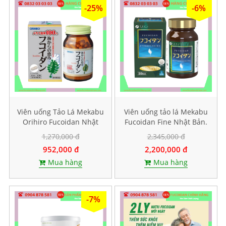
khiết thấp trên thị trường, bạn sẽ biết
-25%
-6%
sự khác biệt ngay (Fucoidan 3-Plus
dùng số lượng ít hơn).
Viên uống Tảo Lá Mekabu
Viên uống tảo lá Mekabu
Orihiro Fucoidan Nhật
Fucoidan Fine Nhật Bản.
Bản. Hộp 90 viên
Hộp 198 viên
1,270,000 đ
2,345,000 đ
952,000 đ
2,200,000 đ
Mua hàng
Mua hàng
-7%