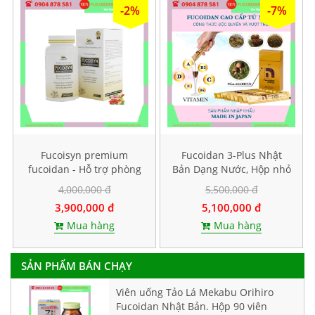
-2%
-7%
Fucoisyn premium
Fucoidan 3-Plus Nhật
fucoidan - Hỗ trợ phòng
Bản Dạng Nước, Hộp nhỏ
và điều trị ung thư, Hộp
10 gói
4,000,000 đ
5,500,000 đ
60 viên
3,900,000 đ
5,100,000 đ
Mua hàng
Mua hàng
SẢN PHẨM BÁN CHẠY
Viên uống Tảo Lá Mekabu Orihiro
Fucoidan Nhật Bản. Hộp 90 viên