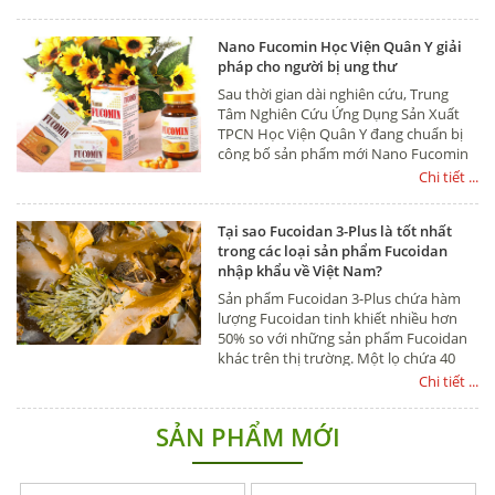
Nano Fucomin Học Viện Quân Y giải
pháp cho người bị ung thư
Sau thời gian dài nghiên cứu, Trung
Tâm Nghiên Cứu Ứng Dụng Sản Xuất
TPCN Học Viện Quân Y đang chuẩn bị
công bố sản phẩm mới Nano Fucomin
dành riêng cho bệnh nhân ung thư.
Chi tiết ...
Sản phẩm là sự kết hợp hài hòa của
nhiều thành phân như: Nano
Tại sao Fucoidan 3-Plus là tốt nhất
Curcumin, Fucoidan, Tam thất,
trong các loại sản phẩm Fucoidan
Phylamin, Cao xạ đen,...
nhập khẩu về Việt Nam?
Sản phẩm Fucoidan 3-Plus chứa hàm
lượng Fucoidan tinh khiết nhiều hơn
50% so với những sản phẩm Fucoidan
khác trên thị trường. Một lọ chứa 40
gram của Fucoidan tinh khiết cao
Chi tiết ...
(250mg/viên nang*160 viên). Vì vậy,
bạn có thể dùng nhiều Fucoidan một
SẢN PHẨM MỚI
cách tiện lợi. Nếu bạn làm phép so sánh
về số lượng (liều dùng), với sản phẩm
Fucoidan có hàm lượng Fucoidan tinh