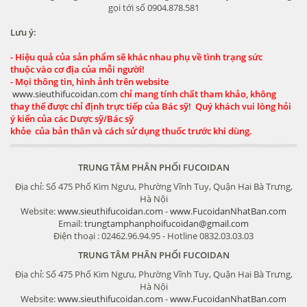
gọi tới số 0904.878.581
Lưu ý:
- Hiệu quả của sản phẩm sẽ khác nhau phụ về tình trạng sức
thuộc vào cơ địa của mỗi người!
- Mọi thông tin, hình ảnh trên website
www.sieuthifucoidan.com
chỉ mang tính chất tham khảo, không
thay thế được chỉ định trực tiếp của Bác sỹ! Quý khách vui lòng hỏi
ý kiến của các Dược sỹ/Bác sỹ
khỏe của bản thân và cách sử dụng thuốc trước khi dùng.
TRUNG TÂM PHÂN PHỐI FUCOIDAN
Địa chỉ: Số 475 Phố Kim Ngưu, Phường Vĩnh Tuy, Quận Hai Bà Trưng,
Hà Nội
Website:
www.sieuthifucoidan.com
-
www.FucoidanNhatBan.com
Email:
trungtamphanphoifucoidan@gmail.com
Điện thoại : 02462.96.94.95 - Hotline 0832.03.03.03
TRUNG TÂM PHÂN PHỐI FUCOIDAN
Địa chỉ: Số 475 Phố Kim Ngưu, Phường Vĩnh Tuy, Quận Hai Bà Trưng,
Hà Nội
Website:
www.sieuthifucoidan.com
-
www.FucoidanNhatBan.com