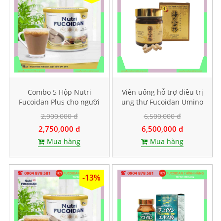
Combo 5 Hộp Nutri
Viên uống hỗ trợ điều trị
Fucoidan Plus cho người
ung thư Fucoidan Umino
ăn kiêng, Mỗi hộp 500g
Takaramono, Hộp 130
2,900,000 đ
6,500,000 đ
viên
2,750,000 đ
6,500,000 đ
Mua hàng
Mua hàng
-13%