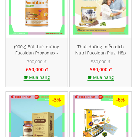
(900g) Bột thực dưỡng
Thực dưỡng miễn dịch
Fucoidan Progomax -
Nutri Fucoidan Plus, Hộp
dành cho bệnh nhân ung
500g
700,000 đ
580,000 đ
thư
650,000 đ
580,000 đ
Mua hàng
Mua hàng
-3%
-6%