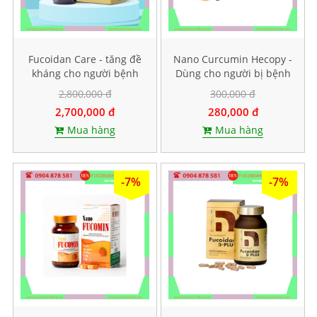
Fucoidan Care - tăng đề
Nano Curcumin Hecopy -
kháng cho người bệnh
Dùng cho người bị bệnh
ung thư, Hộp 60 viên
dạ dày. Hộp 60 viên
2,800,000 đ
300,000 đ
nang cứng
2,700,000 đ
280,000 đ
Mua hàng
Mua hàng
-7%
-7%