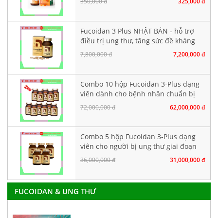
350,000 đ
325,000 đ
Fucoidan 3 Plus NHẬT BẢN - hỗ trợ
điều trị ung thư, tăng sức đề kháng
7,800,000 đ
7,200,000 đ
Combo 10 hộp Fucoidan 3-Plus dạng
viên dành cho bệnh nhân chuẩn bị
hoá xạ trị
72,000,000 đ
62,000,000 đ
Combo 5 hộp Fucoidan 3-Plus dạng
viên cho người bị ung thư giai đoạn
đầu
36,000,000 đ
31,000,000 đ
FUCOIDAN & UNG THƯ