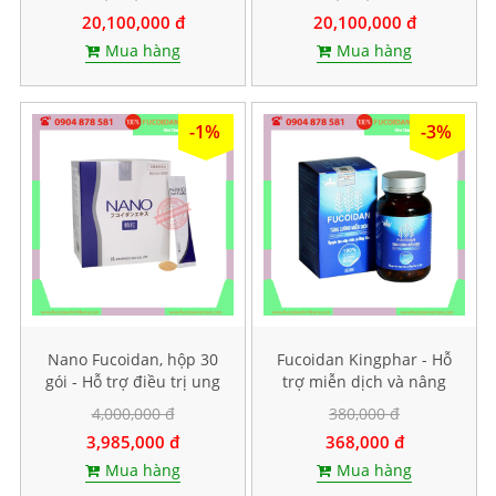
20,100,000 đ
20,100,000 đ
Mua hàng
Mua hàng
-1%
-3%
Nano Fucoidan, hộp 30
Fucoidan Kingphar - Hỗ
gói - Hỗ trợ điều trị ung
trợ miễn dịch và nâng
thư
cao sức đề kháng, Hộp 40
4,000,000 đ
380,000 đ
viên
3,985,000 đ
368,000 đ
Mua hàng
Mua hàng