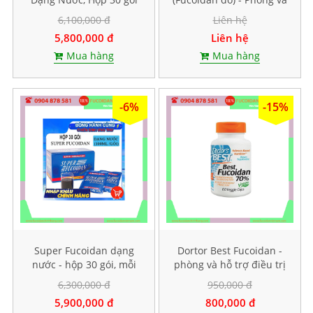
mỗi gói 40ml
hỗ trợ điều trị ung thư,
6,100,000 đ
Liên hệ
Hộp 150 viên
5,800,000 đ
Liên hệ
Mua hàng
Mua hàng
-6%
-15%
Super Fucoidan dạng
Dortor Best Fucoidan -
nước - hộp 30 gói, mỗi
phòng và hỗ trợ điều trị
gói chứa 100ml
ung thư, hộp 60 viên
6,300,000 đ
950,000 đ
5,900,000 đ
800,000 đ