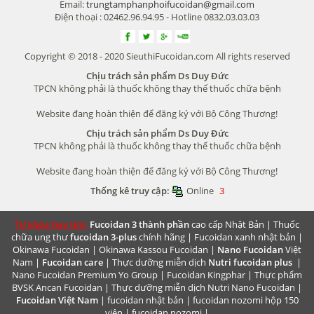
Email:
trungtamphanphoifucoidan@gmail.com
Điện thoại : 02462.96.94.95 - Hotline 0832.03.03.03
Copyright © 2018 - 2020 SieuthiFucoidan.com All rights reserved
Chịu trách sản phẩm Ds Duy Đức
TPCN không phải là thuốc không thay thế thuốc chữa bệnh
Website đang hoàn thiện để đăng ký với Bộ Công Thương!
Chịu trách sản phẩm Ds Duy Đức
TPCN không phải là thuốc không thay thế thuốc chữa bệnh
Website đang hoàn thiện để đăng ký với Bộ Công Thương!
Thống kê truy cập:
Online
3
Từ khóa hay tìm:
Fucoidan 3 thành phần
cao cấp Nhật Bản |
Thuốc
chữa ung thư
fucoidan 3-plus
chính hãng |
Fucoidan xanh nhật bản
|
Okinawa Fucoidan
|
Okinawa Kassou Fucoidan
|
Nano Fucoidan
Việt
Nam |
Fucoidan care
| Thực dưỡng miễn dịch
Nutri fucoidan plus
|
Nano Fucoidan Premium
Yo Group | Fucoidan Kingphar | Thực phẩm
BVSK
Ancan Fucoidan
| Thực dưỡng miễn dịch
Nutri Nano Fucoidan
|
Fucoidan Việt Nam
|
fucoidan nhật bản
|
fucoidan nozomi hộp 150
viên
|
fucoidan nozomi
|