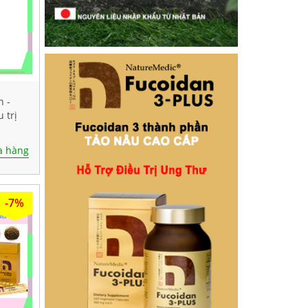
n -
 trị
n
 hàng
-7%