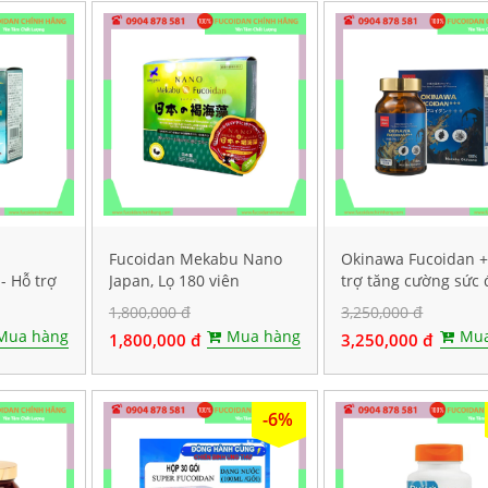
Fucoidan Mekabu Nano
Okinawa Fucoidan 
- Hỗ trợ
Japan, Lọ 180 viên
trợ tăng cường sức 
 Lọ 240
kháng, Hộp 30 viên
1,800,000 đ
3,250,000 đ
Mua hàng
Mua hàng
Mua
1,800,000 đ
3,250,000 đ
-6%