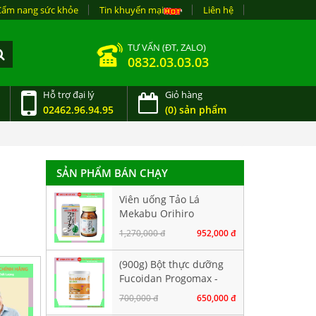
Cẩm nang sức khỏe
Tin khuyến mại
Liên hệ
TƯ VẤN (ĐT, ZALO)
0832.03.03.03
Hỗ trợ đại lý
Giỏ hàng
02462.96.94.95
(0) sản phẩm
SẢN PHẨM BÁN CHẠY
Viên uống Tảo Lá
Mekabu Orihiro
Fucoidan Nhật Bản. Hộp
1,270,000 đ
952,000 đ
90 viên
(900g) Bột thực dưỡng
Fucoidan Progomax -
dành cho bệnh nhân
700,000 đ
650,000 đ
ung thư