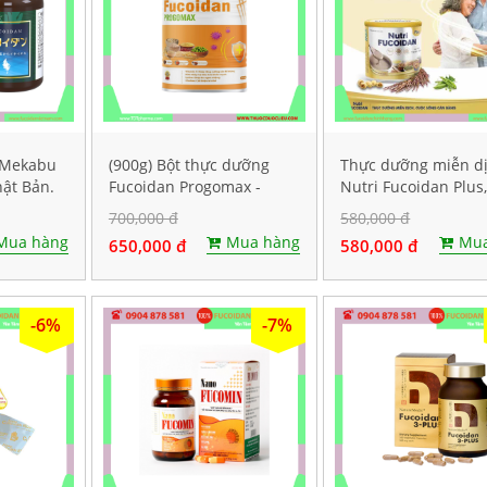
á Mekabu
(900g) Bột thực dưỡng
Thực dưỡng miễn d
hật Bản.
Fucoidan Progomax -
Nutri Fucoidan Plus
dành cho bệnh nhân ung
500g
700,000 đ
580,000 đ
thư
Mua hàng
Mua hàng
Mua
650,000 đ
580,000 đ
-6%
-7%