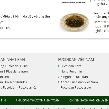
ung thư và
cho hàng 
ung thư nh
Fucoidan t
ợ điều trị bệnh dạ dày và ung thư
nhân ung 
đây nhé
Năm 1913, 
g?
hợp chất F
iều trị
nghiên cứu
khoa Quốc
DAN NHẬT BẢN
FUCOIDAN VIỆT NAM
ống Fucoidan 3 Plus
Fucoidan Care
an 3 Plus dạng nước
Nano Fucomin
an Umino
Kingphar Fucoidan
an Umi No Shizuku
Ancan Fucoidan Việt Nam
a Fucoidan - Fucoidan Xanh
Fucoidan Fucogastro
 TIN
PHƯƠNG THỨC THANH TOÁN
CHÍNH SÁCH VẬN CHUYỂN