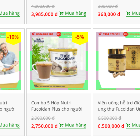
 gói
thư
sức đề kháng, Hộp 4
4,000,000 đ
380,000 đ
Mua hàng
Mua hàng
Mua
3,985,000 đ
368,000 đ
-10%
-5%
utri
Combo 5 Hộp Nutri
Viên uống hỗ trợ điề
ho người
Fucoidan Plus cho người
ung thư Fucoidan 
p 500g
ăn kiêng, Mỗi hộp 500g
Takaramono, Hộp 1
2,900,000 đ
6,500,000 đ
viên
Mua hàng
Mua hàng
Mua
2,750,000 đ
6,500,000 đ