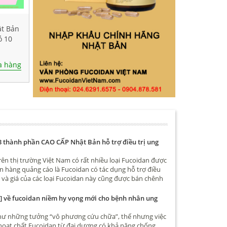
ật Bản
ỏ 10
 hàng
3 thành phần CAO CẤP Nhật Bản hỗ trợ điều trị ung
rên thị trường Việt Nam có rất nhiều loại Fucoidan được
n hàng quảng cáo là Fucoidan có tác dụng hỗ trợ điều
ư và giá của các loại Fucoidan này cũng được bán chênh
iều, có loại chỉ hơn 1 triệu cũng có, thậm chí có loại chỉ
àn. Vậy điểm khác biệt giữa các loại Fucoidan này là gì
 về fucoidan niềm hy vọng mới cho bệnh nhân ung
cứ Fucoidan là có tác dụng hỗ trợ điều trị ung thư, tiêu
o ung thư hay không mời các bạn đọc bài viết sau nhé
hư những tưởng “vô phương cứu chữa”, thế nhưng việc
hoạt chất Fucoidan từ đại dương có khả năng chống