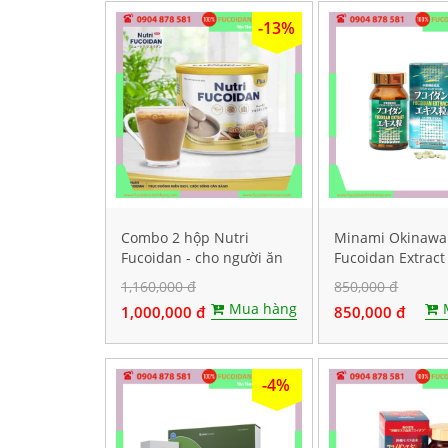
-13%
Combo 2 hộp Nutri
Minami Okinawa
Fucoidan - cho người ăn
Fucoidan Extract 
kiêng, ăn chay
điều trị ung thư,
1,160,000 đ
850,000 đ
viên
Mua hàng
1,000,000 đ
850,000 đ
-4%