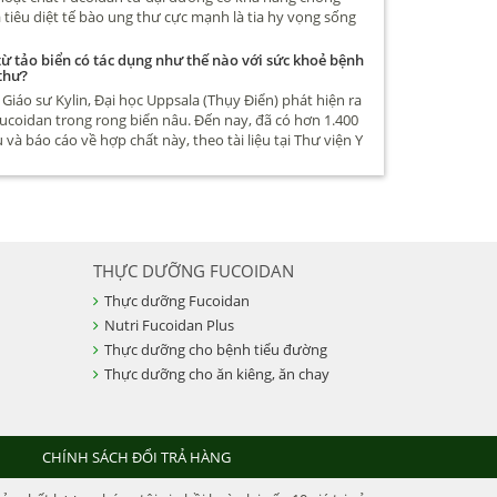
 tiêu diệt tế bào ung thư cực mạnh là tia hy vọng sống
ngàn người bệnh ung thư. Vậy thực hư Fucoidan chữa
ư thế nào, mời bạn đọc cùng tìm hiểu qua bài viết sau
ừ tảo biển có tác dụng như thế nào với sức khoẻ bệnh
thư?
Giáo sư Kylin, Đại học Uppsala (Thụy Điển) phát hiện ra
ucoidan trong rong biển nâu. Đến nay, đã có hơn 1.400
 và báo cáo về hợp chất này, theo tài liệu tại Thư viện Y
 gia Mỹ.
THỰC DƯỠNG FUCOIDAN
Thực dưỡng Fucoidan
Nutri Fucoidan Plus
Thực dưỡng cho bệnh tiểu đường
Thực dưỡng cho ăn kiêng, ăn chay
CHÍNH SÁCH ĐỔI TRẢ HÀNG