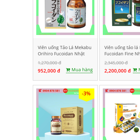
Viên uống Tảo Lá Mekabu
Viên uống tảo l
Orihiro Fucoidan Nhật
Fucoidan Fine N
Bản. Hộp 90 viên
Hộp 198 viên
1,270,000 đ
2,345,000 đ
Mua hàng
952,000 đ
2,200,000 đ
-3%