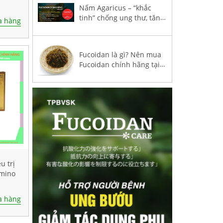
0 viên
Nấm Agaricus – “khắc
tinh” chống ung thư, tăng
 hàng
hệ miễn dịch trong
Fucoidan 3-Plus
Fucoidan là gì? Nên mua
Fucoidan chính hãng tại
Việt Nam?
u trị
Umino
30
 hàng