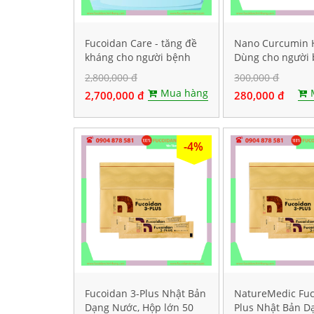
Fucoidan Care - tăng đề
Nano Curcumin 
kháng cho người bệnh
Dùng cho người 
ung thư, Hộp 60 viên
dạ dày. Hộp 60 v
2,800,000 đ
300,000 đ
nang cứng
Mua hàng
2,700,000 đ
280,000 đ
-4%
Fucoidan 3-Plus Nhật Bản
NatureMedic Fuc
Dạng Nước, Hộp lớn 50
Plus Nhật Bản D