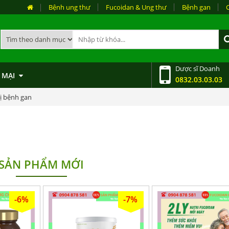
Bệnh ung thư
Fucoidan & Ung thư
Bệnh gan
Dược sĩ Doanh
 MẠI
0832.03.03.03
ị bệnh gan
SẢN PHẨM MỚI
-6%
-7%