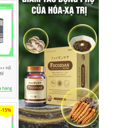
+++ Hỗ
để
 hàng
-15%