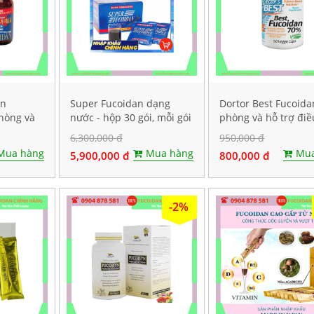
an
Super Fucoidan dạng
Dortor Best Fucoida
Phòng và
nước - hộp 30 gói, mỗi gói
phòng và hỗ trợ điều
ng thư,
chứa 100ml
ung thư, hộp 60 viê
6,300,000 đ
950,000 đ
Mua hàng
Mua hàng
Mua
5,900,000 đ
800,000 đ
-2%