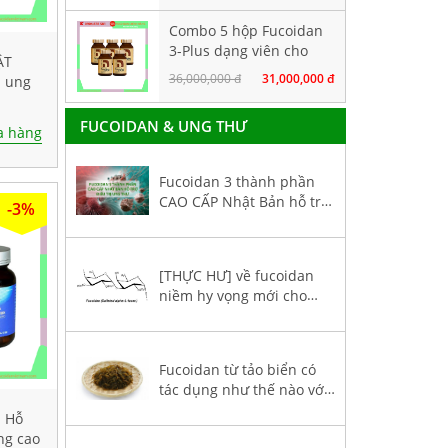
Combo 5 hộp Fucoidan
3-Plus dạng viên cho
ẬT
người bị ung thư giai
36,000,000 đ
31,000,000 đ
ị ung
đoạn đầu
áng
FUCOIDAN & UNG THƯ
 hàng
Fucoidan 3 thành phần
CAO CẤP Nhật Bản hỗ trợ
-3%
điều trị ung thư
[THỰC HƯ] về fucoidan
niềm hy vọng mới cho
bệnh nhân ung thư
Fucoidan từ tảo biển có
tác dụng như thế nào với
sức khoẻ bệnh nhân ung
- Hỗ
thư?
ng cao