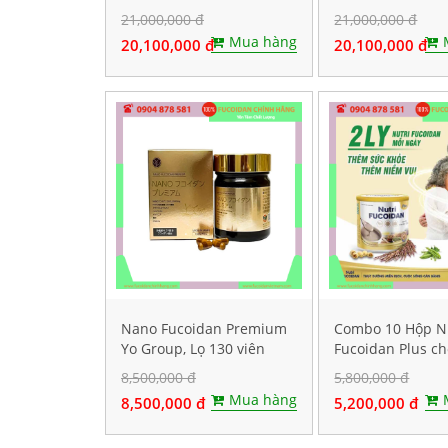
gói
Nước, Hộp lớn 50
21,000,000 đ
21,000,000 đ
Mua hàng
20,100,000 đ
20,100,000 đ
Nano Fucoidan Premium
Combo 10 Hộp N
Yo Group, Lọ 130 viên
Fucoidan Plus c
ăn kiêng, Mỗi hộ
8,500,000 đ
5,800,000 đ
Mua hàng
8,500,000 đ
5,200,000 đ