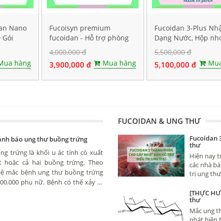
dan Nano
Fucoisyn premium
Fucoidan 3-Plus Nh
 Gói
fucoidan - Hỗ trợ phòng
Dạng Nước, Hộp nh
và điều trị ung thư, Hộp
gói
4,000,000 đ
5,500,000 đ
60 viên
Mua hàng
Mua hàng
Mua
3,900,000 đ
5,100,000 đ
FUCOIDAN & UNG THƯ
Fucoidan 
cảnh báo ung thư buồng trứng
thư
g trứng là khối u ác tính có xuất
Hiện nay t
 hoặc cả hai buồng trứng. Theo
các nhà bá
 lệ mắc bệnh ung thư buồng trứng
trị ung th
00.000 phụ nữ. Bệnh có thể xảy ra
nhau rất nh
vài trăm ng
uổi tuy nhiên hay gặp nhất là phụ
[THỰC HƯ]
thư
và thực sự 
diệt tế bà
Mắc ung t
phát hiện 