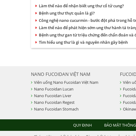
Làm thế nào để nhận biết ung thư cổ tử cung?
Bệnh ung thư thực quản là gì?
Công nghệ nano cucurmin - bước đột phá trong hỗ tr
Làm thế nào để phát hiện sớm ung thư hành tá tràn
Bệnh ung thư gan từ triệu chứng đến chẩn đoán và đ
Tìm hiểu ung thư là gì và nguyên nhân gây bệnh
NANO FUCOIDAN VIỆT NAM
FUCOI
Viên uống Nano Fucoidan Việt Nam
Viên u
Nano Fucoidan Lucan
Fucoid
Nano Fucoidan Liver
Fucoid
Nano Fucoidan Regest
Fucoid
Nano Fucoidan Stomach
Okinaw
QUY ĐỊNH
BẢO MẬT THÔNG