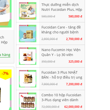
Thực dưỡng miễn dịch
Nutri Fucoidan Plus, Hộp
500g
580,000 đ
580,000 đ
Fucoidan Care - tăng đề
kháng cho người bệnh
ung thư, Hộp 60 viên
ịch
2,800,000 đ
2,700,000 đ
nang cứng
, Hộp
Nano Fucomin Học Viện
Quân Y - Lọ 30 viên
 hàng
350,000 đ
325,000 đ
Fucoidan 3 Plus NHẬT
-7%
BẢN - hỗ trợ điều trị ung
thư, tăng sức đề kháng
7,800,000 đ
7,200,000 đ
Combo 10 hộp Fucoidan
3-Plus dạng viên dành
cho bệnh nhân chuẩn bị
72,000,000 đ
62,000,000 đ
hoá xạ trị