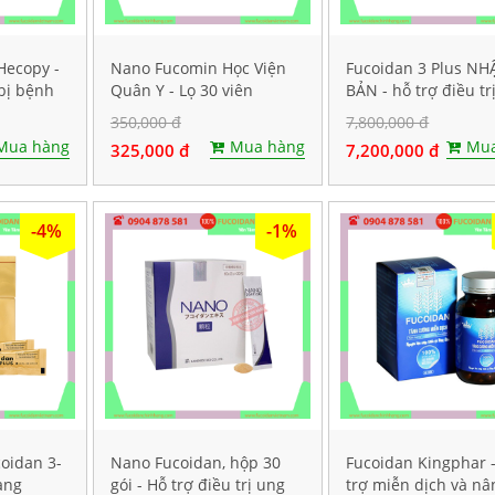
Hecopy -
Nano Fucomin Học Viện
Fucoidan 3 Plus NH
bị bệnh
Quân Y - Lọ 30 viên
BẢN - hỗ trợ điều tr
iên
thư, tăng sức đề kh
350,000 đ
7,800,000 đ
Mua hàng
Mua hàng
Mua
325,000 đ
7,200,000 đ
-4%
-1%
oidan 3-
Nano Fucoidan, hộp 30
Fucoidan Kingphar 
ạng
gói - Hỗ trợ điều trị ung
trợ miễn dịch và nâ