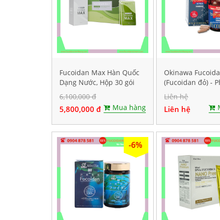
Fucoidan Max Hàn Quốc
Okinawa Fucoid
Dạng Nước, Hộp 30 gói
(Fucoidan đỏ) - 
mỗi gói 40ml
hỗ trợ điều trị u
6,100,000 đ
Liên hệ
Hộp 150 viên
Mua hàng
5,800,000 đ
Liên hệ
-6%