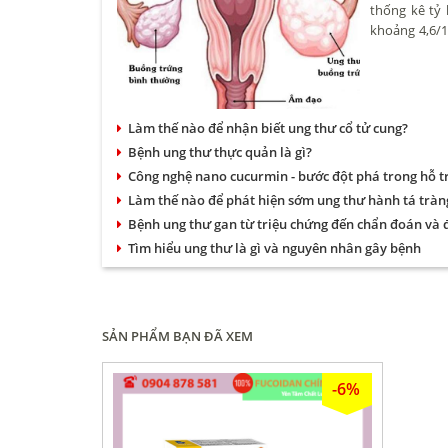
thống kê tỷ
khoảng 4,6/1
ở nhiều độ t
nữ trên 50.
Làm thế nào để nhận biết ung thư cổ tử cung?
Bệnh ung thư thực quản là gì?
Công nghệ nano cucurmin - bước đột phá trong hỗ tr
Làm thế nào để phát hiện sớm ung thư hành tá tràn
Bệnh ung thư gan từ triệu chứng đến chẩn đoán và đ
Tìm hiểu ung thư là gì và nguyên nhân gây bệnh
SẢN PHẨM BẠN ĐÃ XEM
-6%