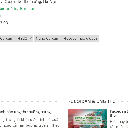
y, Quận Hai Bà Trưng, Hà Nội
oidanNhatBan.com
m
03.03
 Curcumin HECOPY
Nano Curcumin Hecopy mua ở đâu?
FUCOIDAN & UNG THƯ
Fucoidan 
cảnh báo ung thư buồng trứng
thư
g trứng là khối u ác tính có xuất
Hiện nay t
 hoặc cả hai buồng trứng. Theo
các nhà bá