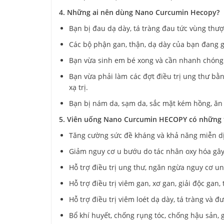
4. Những ai nên dùng Nano Curcumin Hecopy?
Bạn bị đau dạ dày, tá tràng đau tức vùng thượ
Các bộ phận gan, thận, dạ dày của bạn đang 
Bạn vừa sinh em bé xong và cần nhanh chóng 
Bạn vừa phải làm các đợt điều trị ung thư bằn
xạ trị.
Bạn bị nám da, sạm da, sắc mặt kém hồng, ăn
5. Viên uống Nano Curcumin HECOPY có những t
Tăng cường sức đề kháng và khả năng miễn dị
Giảm nguy cơ u bướu do tác nhân oxy hóa gây
Hỗ trợ điều trị ung thư, ngăn ngừa nguy cơ u
Hỗ trợ điều trị viêm gan, xơ gan, giải độc ga
Hỗ trợ điều trị viêm loét dạ dày, tá tràng và đ
Bổ khí huyết, chống rụng tóc, chống hậu sản