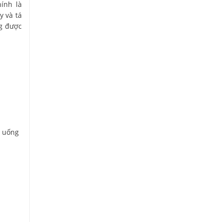
ính là
y và tá
ng được
n uống