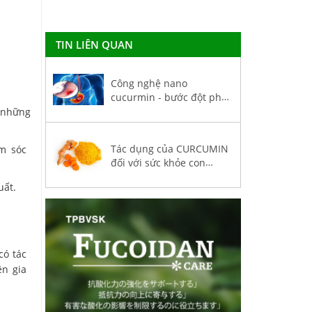
TIN LIÊN QUAN
Công nghệ nano
cucurmin - bước đột phá
trong hỗ trợ điều trị bệnh
g những
dạ dày và ung thư
Tác dụng của CURCUMIN
m sóc
đối với sức khỏe con
người
uất.
có tác
ên gia