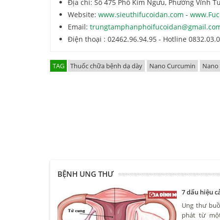
Địa chỉ: Số 475 Phố Kim Ngưu, Phường Vĩnh Tu
Website:
www.sieuthifucoidan.com
-
www.Fuc
Email:
trungtamphanphoifucoidan@gmail.co
Điện thoại : 02462.96.94.95 - Hotline 0832.03.
TAG
Thuốc chữa bệnh dạ dày
Nano Curcumin
Nano
BỆNH UNG THƯ
7 dấu hiệu 
Ung thư buồn
phát từ một