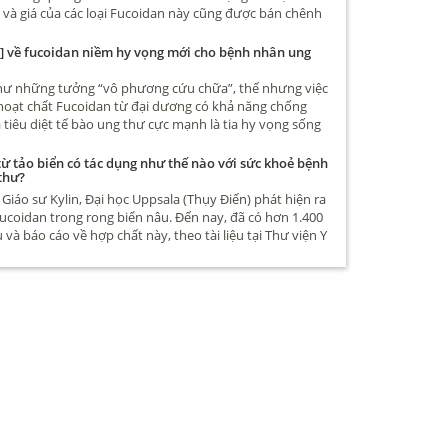
ư và giá của các loại Fucoidan này cũng được bán chênh
iều, có loại chỉ hơn 1 triệu cũng có, thậm chí có loại chỉ
àn. Vậy điểm khác biệt giữa các loại Fucoidan này là gì
 về fucoidan niềm hy vọng mới cho bệnh nhân ung
cứ Fucoidan là có tác dụng hỗ trợ điều trị ung thư, tiêu
o ung thư hay không mời các bạn đọc bài viết sau nhé
hư những tưởng “vô phương cứu chữa”, thế nhưng việc
hoạt chất Fucoidan từ đại dương có khả năng chống
 tiêu diệt tế bào ung thư cực mạnh là tia hy vọng sống
ngàn người bệnh ung thư. Vậy thực hư Fucoidan chữa
ư thế nào, mời bạn đọc cùng tìm hiểu qua bài viết sau
ừ tảo biển có tác dụng như thế nào với sức khoẻ bệnh
thư?
Giáo sư Kylin, Đại học Uppsala (Thụy Điển) phát hiện ra
ucoidan trong rong biển nâu. Đến nay, đã có hơn 1.400
 và báo cáo về hợp chất này, theo tài liệu tại Thư viện Y
 gia Mỹ.