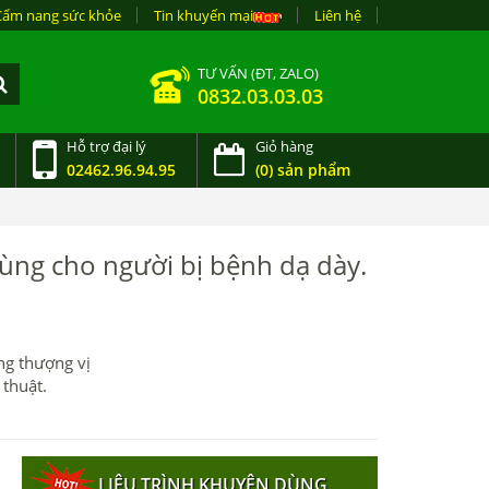
Cẩm nang sức khỏe
Tin khuyến mại
Liên hệ
TƯ VẤN (ĐT, ZALO)
0832.03.03.03
Hỗ trợ đại lý
Giỏ hàng
02462.96.94.95
(0) sản phẩm
ng cho người bị bệnh dạ dày.
ùng thượng vị
thuật.
, sạm da, nám da, ung thư.
LIỆU TRÌNH KHUYÊN DÙNG