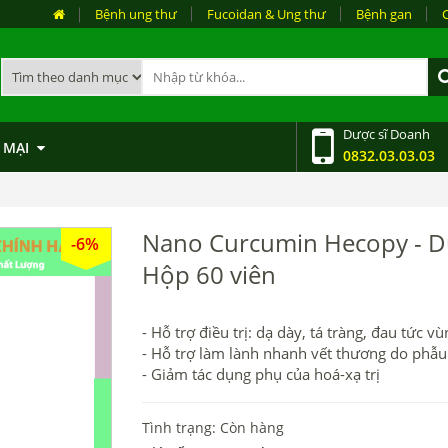
Bệnh ung thư
Fucoidan & Ung thư
Bệnh gan
Dược sĩ Doanh
 MẠI
0832.03.03.03
Nano Curcumin Hecopy - Dù
-6%
Hộp 60 viên
- Hỗ trợ điều trị: dạ dày, tá tràng, đau tức v
- Hỗ trợ làm lành nhanh vết thương do phẫu 
- Giảm tác dụng phụ của hoá-xạ trị
- Phòng và ngừa các bệnh về đường tiêu hóa
Tình trạng: Còn hàng