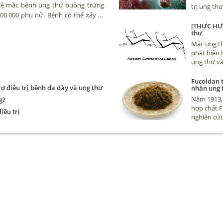
 lệ mắc bệnh ung thư buồng trứng
trị ung th
00.000 phụ nữ. Bệnh có thể xảy ra
nhau rất nh
vài trăm ng
uổi tuy nhiên hay gặp nhất là phụ
[THỰC HƯ]
thư
và thực sự 
diệt tế bà
Mắc ung t
phát hiện 
ung thư và
cho hàng 
ung thư nh
Fucoidan t
ợ điều trị bệnh dạ dày và ung thư
nhân ung 
đây nhé
Năm 1913, 
g?
hợp chất F
iều trị
nghiên cứu
khoa Quốc