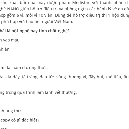
sản xuất bởi nhà mày dược phẩm Medistar, với thành phần ch
ệ NANO giúp hỗ trợ điều trị và phòng ngừa các bệnh lý về dạ dà
ộp gồm 6 vỉ, mỗi vỉ 10 viên. Dùng để hỗ trợ điều trị thì 1 hộp dù
và phù hợp với hầu hết người Việt Nam.
ải là bột nghệ hay tinh chất nghệ?
h vào máu
nhiên
ạm da, nám da, ung thư,…
 dạ dày, tá tràng, đau tức vùng thượng vị, đầy hơi, khó tiêu, ă
ng trong quá trình làm lành vết thương.
ệnh ung thư
opy có gì đặc biệt?