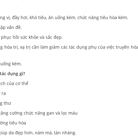
ng vị, đầy hơi, khó tiêu, ăn uống kém, chức năng tiêu hóa kém.
gặp vấn đề.
phục hồi sức khỏe và sắc đẹp.
g hóa trị, xạ trị cần làm giảm các tác dụng phụ của việc truyền hóa
 uống kém.
ác dụng gì?
ch của cơ thể
 ra
ng thư
n, tăng cường chức năng gan và lọc máu
ường tiêu hóa
, giúp da đẹp hơn, nám má, tàn nhàng.