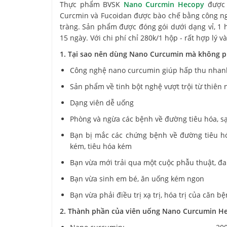
Thực phẩm BVSK
Nano Curcmin Hecopy
được 
Curcmin và Fucoidan được bào chế bằng công ngh
tràng. Sản phẩm được đóng gói dưới dạng vỉ, 1 h
15 ngày. Với chi phí chỉ 280k/1 hộp - rất hợp lý 
1. Tại sao nên dùng Nano Curcumin mà không ph
Công nghệ nano curcumin giúp hấp thu nhan
Sản phẩm về tinh bột nghệ vượt trội từ thiên 
Dạng viên dễ uống
Phòng và ngừa các bệnh về đường tiêu hóa, s
Bạn bị mắc các chứng bệnh về đường tiêu hóa:
kém, tiêu hóa kém
Bạn vừa mới trải qua một cuộc phẫu thuật, đa
Bạn vừa sinh em bé, ăn uống kém ngon
Bạn vừa phải điều trị xạ trị, hóa trị của căn b
2. Thành phần của viên uống Nano Curcumin Hec