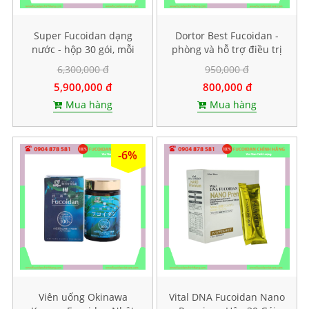
Super Fucoidan dạng
Dortor Best Fucoidan -
nước - hộp 30 gói, mỗi
phòng và hỗ trợ điều trị
gói chứa 100ml
ung thư, hộp 60 viên
6,300,000 đ
950,000 đ
5,900,000 đ
800,000 đ
Mua hàng
Mua hàng
-6%
Viên uống Okinawa
Vital DNA Fucoidan Nano