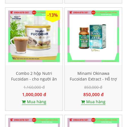
-13%
Combo 2 hộp Nutri
Minami Okinawa
Fucoidan - cho người ăn
Fucoidan Extract - Hỗ trợ
kiêng, ăn chay
điều trị ung thư, Lọ 240
1,160,000 đ
850,000 đ
viên
1,000,000 đ
850,000 đ
Mua hàng
Mua hàng