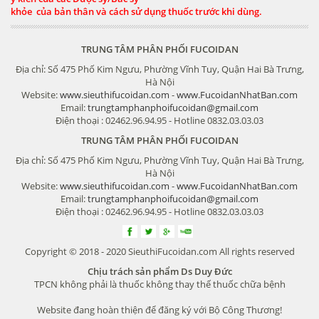
khỏe của bản thân và cách sử dụng thuốc trước khi dùng.
TRUNG TÂM PHÂN PHỐI FUCOIDAN
Địa chỉ: Số 475 Phố Kim Ngưu, Phường Vĩnh Tuy, Quận Hai Bà Trưng,
Hà Nội
Website:
www.sieuthifucoidan.com
-
www.FucoidanNhatBan.com
Email:
trungtamphanphoifucoidan@gmail.com
Điện thoại : 02462.96.94.95 - Hotline 0832.03.03.03
TRUNG TÂM PHÂN PHỐI FUCOIDAN
Địa chỉ: Số 475 Phố Kim Ngưu, Phường Vĩnh Tuy, Quận Hai Bà Trưng,
Hà Nội
Website:
www.sieuthifucoidan.com
-
www.FucoidanNhatBan.com
Email:
trungtamphanphoifucoidan@gmail.com
Điện thoại : 02462.96.94.95 - Hotline 0832.03.03.03
Copyright © 2018 - 2020 SieuthiFucoidan.com All rights reserved
Chịu trách sản phẩm Ds Duy Đức
TPCN không phải là thuốc không thay thế thuốc chữa bệnh
Website đang hoàn thiện để đăng ký với Bộ Công Thương!