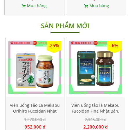
Mua hàng
Mua hàng
SẢN PHẨM MỚI
-25%
-6%
Viên uống Tảo Lá Mekabu
Viên uống tảo lá Mekabu
Orihiro Fucoidan Nhật
Fucoidan Fine Nhật Bản.
Bản. Hộp 90 viên
Hộp 198 viên
1,270,000 đ
2,345,000 đ
952,000 đ
2,200,000 đ