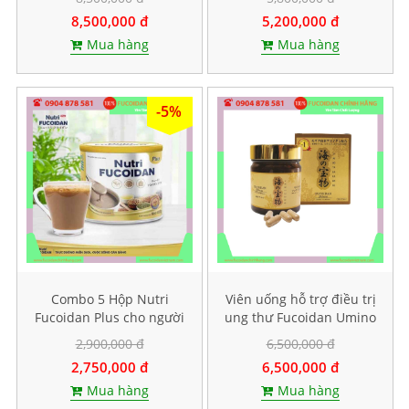
8,500,000 đ
5,200,000 đ
Mua hàng
Mua hàng
-5%
Combo 5 Hộp Nutri
Viên uống hỗ trợ điều trị
Fucoidan Plus cho người
ung thư Fucoidan Umino
ăn kiêng, Mỗi hộp 500g
Takaramono, Hộp 130
2,900,000 đ
6,500,000 đ
viên
2,750,000 đ
6,500,000 đ
Mua hàng
Mua hàng