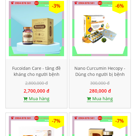
-3%
-6%
Fucoidan Care - tăng đề
Nano Curcumin Hecopy -
kháng cho người bệnh
Dùng cho người bị bệnh
ung thư, Hộp 60 viên
dạ dày. Hộp 60 viên
2,800,000 đ
300,000 đ
nang cứng
2,700,000 đ
280,000 đ
Mua hàng
Mua hàng
-7%
-7%