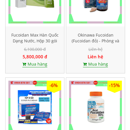
Fucoidan Max Hàn Quốc
Okinawa Fucoidan
Dạng Nước, Hộp 30 gói
(Fucoidan đỏ) - Phòng và
mỗi gói 40ml
hỗ trợ điều trị ung thư,
6,100,000 đ
Liên hệ
Hộp 150 viên
5,800,000 đ
Liên hệ
Mua hàng
Mua hàng
-6%
-15%