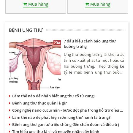
Mua hàng
Mua hàng
BỆNH UNG THƯ
7 dấu hiệu cảnh báo ung thư
buồng trứng
Ung thư buồng trứng là khối u ác
tính có xuất phát từ một hoặc cả
hai buồng trứng. Theo thống kê
tỷ lệ mắc bệnh ung thư buồng
trứng khoảng 4,6/100.000 phụ nữ.
Bệnh có thể xảy ra ở nhiều độ
tuổi tuy nhiên hay gặp nhất là
Làm thế nào để nhận biết ung thư cổ tử cung?
phụ nữ trên 50.
Bệnh ung thư thực quản là gì?
Công nghệ nano cucurmin - bước đột phá trong hỗ trợ điều trị bệnh dạ dày và ung thư
Làm thế nào để phát hiện sớm ung thư hành tá tràng?
Bệnh ung thư gan từ triệu chứng đến chẩn đoán và điều trị
Tìm hiểu ung thư là gì và nguyên nhân gây bệnh