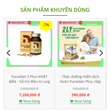
SẢN PHẨM KHUYÊN DÙNG
-7%
Fucoidan 3 Plus NHẬT
Thực dưỡng miễn dịch
BẢN - hỗ trợ điều trị ung
Nutri Fucoidan Plus, Hộp
thư, tăng sức đề kháng
500g
7,800,000 đ
580,000 đ
7,200,000 đ
580,000 đ
Mua hàng
Mua hàng