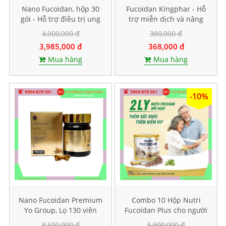
Nano Fucoidan, hộp 30
Fucoidan Kingphar - Hỗ
gói - Hỗ trợ điều trị ung
trợ miễn dịch và nâng
thư
cao sức đề kháng, Hộp 40
4,000,000 đ
380,000 đ
viên
3,985,000 đ
368,000 đ
Mua hàng
Mua hàng
-10%
Nano Fucoidan Premium
Combo 10 Hộp Nutri
Yo Group, Lọ 130 viên
Fucoidan Plus cho người
ăn kiêng, Mỗi hộp 500g
8,500,000 đ
5,800,000 đ