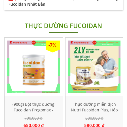
Fucoidan Nhật Bản
giải
THỰC DƯỠNG FUCOIDAN
-7%
(900g) Bột thực dưỡng
Thực dưỡng miễn dịch
Fucoidan Progomax -
Nutri Fucoidan Plus, Hộp
dành cho bệnh nhân ung
500g
700,000 đ
580,000 đ
thư
650,000 đ
580,000 đ