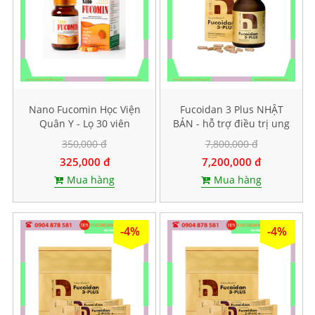
Nano Fucomin Học Viện
Fucoidan 3 Plus NHẬT
Quân Y - Lọ 30 viên
BẢN - hỗ trợ điều trị ung
thư, tăng sức đề kháng
350,000 đ
7,800,000 đ
325,000 đ
7,200,000 đ
Mua hàng
Mua hàng
-4%
-4%