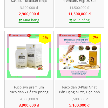
Kassou Fucoidan Nhật
Premium, Hộp 30 Gói
Bản - Hộp 150 viên
3,100,000 đ
11,500,000 đ
2,900,000 đ
11,500,000 đ
Mua hàng
Mua hàng
-2%
-7%
Fucoisyn premium
Fucoidan 3-Plus Nhật
fucoidan - Hỗ trợ phòng
Bản Dạng Nước, Hộp nhỏ
và điều trị ung thư, Hộp
10 gói
4,000,000 đ
5,500,000 đ
60 viên
3,900,000 đ
5,100,000 đ