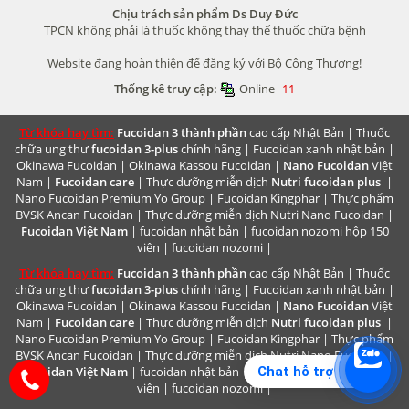
Chịu trách sản phẩm Ds Duy Đức
TPCN không phải là thuốc không thay thế thuốc chữa bệnh
Website đang hoàn thiện để đăng ký với Bộ Công Thương!
Thống kê truy cập:
Online
11
Từ khóa hay tìm:
Fucoidan 3 thành phần
cao cấp Nhật Bản |
Thuốc
chữa ung thư
fucoidan 3-plus
chính hãng |
Fucoidan xanh nhật bản
|
Okinawa Fucoidan
|
Okinawa Kassou Fucoidan
|
Nano Fucoidan
Việt
Nam |
Fucoidan care
| Thực dưỡng miễn dịch
Nutri fucoidan plus
|
Nano Fucoidan Premium
Yo Group | Fucoidan Kingphar | Thực phẩm
BVSK
Ancan Fucoidan
| Thực dưỡng miễn dịch
Nutri Nano Fucoidan
|
Fucoidan Việt Nam
|
fucoidan nhật bản
|
fucoidan nozomi hộp 150
viên
|
fucoidan nozomi
|
Từ khóa hay tìm:
Fucoidan 3 thành phần
cao cấp Nhật Bản |
Thuốc
chữa ung thư
fucoidan 3-plus
chính hãng |
Fucoidan xanh nhật bản
|
Okinawa Fucoidan
|
Okinawa Kassou Fucoidan
|
Nano Fucoidan
Việt
Nam |
Fucoidan care
| Thực dưỡng miễn dịch
Nutri fucoidan plus
|
Nano Fucoidan Premium
Yo Group | Fucoidan Kingphar | Thực phẩm
BVSK
Ancan Fucoidan
| Thực dưỡng miễn dịch
Nutri Nano Fucoidan
|
Chat hỗ trợ
Fucoidan Việt Nam
|
fucoidan nhật bản
|
fucoidan nozomi hộp 150
viên
|
fucoidan nozomi
|